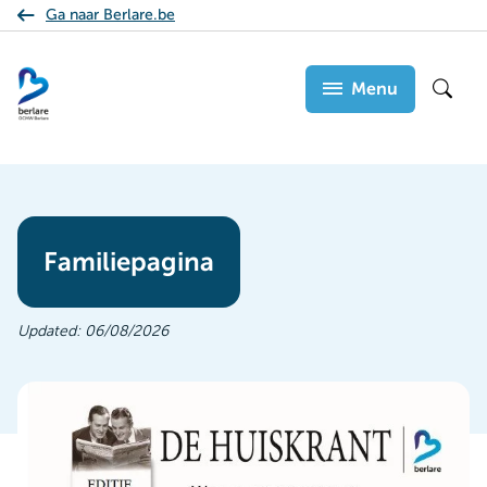
Overslaan
Ga naar Berlare.be
en
naar
Menu
Zoek
de
inhoud
gaan
Familiepagina
Updated:
06/08/2026